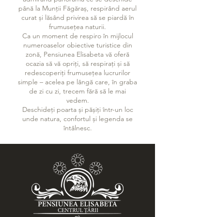
până la Munții Făgăraș, respirând aerul
curat și lăsând privirea să se piardă în
frumusețea naturii.
Ca un moment de respiro în mijlocul
numeroaselor obiective turistice din
zonă, Pensiunea Elisabeta vă oferă
ocazia să vă opriți, să respirați și să
redescoperiți frumusețea lucrurilor
simple – acelea pe lângă care, în graba
de zi cu zi, trecem fără să le mai
vedem.
Deschideți poarta și pășiți într-un loc
unde natura, confortul și legenda se
întâlnesc.