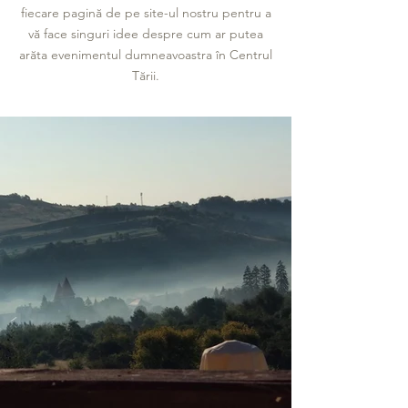
fiecare pagină de pe site-ul nostru pentru a
vă face singuri idee despre cum ar putea
arăta evenimentul dumneavoastra în Centrul
Tării.