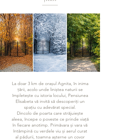
La doar 3 km de orașul Agnita, în inima
țării, acolo unde liniștea naturii se
împletește cu istoria locului, Pensiunea
Elisabeta vă invită să descoperiți un
spațiu cu adevărat special.
Dincolo de poarta care străjuiește
aleea, începe o poveste ce prinde viață
în fiecare anotimp. Primăvara și vara vă
întâmpină cu verdele viu și aerul curat
al pădurii, toamna așterne un covor