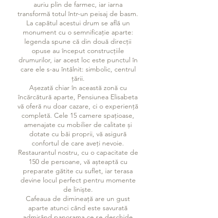
auriu plin de farmec, iar iarna
transformă totul într-un peisaj de basm.
La capătul acestui drum se află un
monument cu o semnificație aparte:
legenda spune că din două direcții
opuse au început construcțiile
drumurilor, iar acest loc este punctul în
care ele s-au întâlnit: simbolic, centrul
țării.
Așezată chiar în această zonă cu
încărcătură aparte, Pensiunea Elisabeta
vă oferă nu doar cazare, ci o experiență
completă. Cele 15 camere spațioase,
amenajate cu mobilier de calitate și
dotate cu băi proprii, vă asigură
confortul de care aveți nevoie.
Restaurantul nostru, cu o capacitate de
150 de persoane, vă așteaptă cu
preparate gătite cu suflet, iar terasa
devine locul perfect pentru momente
de liniște.
Cafeaua de dimineață are un gust
aparte atunci când este savurată
admirând panorama ce se deschide