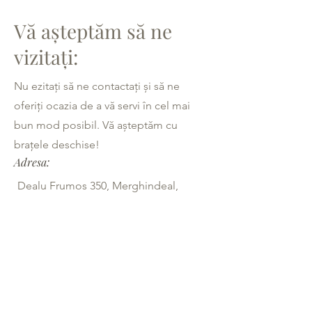
Vă așteptăm să ne
vizitați:
Nu ezitați să ne contactați și să ne
oferiți ocazia de a vă servi în cel mai
bun mod posibil. Vă așteptăm cu
brațele deschise!
Adresa:
Dealu Frumos 350, Merghindeal,
România
Opening Hours
Luni - Vineri
12:00 am - 22:00 pm
Sâmbătă
12:00 am - 22:00 pm
Duminică
12:00 am - 22:00 pm